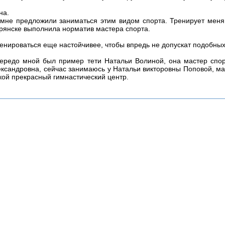
на.
а мне предложили заниматься этим видом спорта. Тренирует ме
Брянске выполнила норматив мастера спорта.
тренироваться еще настойчивее, чтобы впредь не допускат подобны
ередо мной был пример тети Натальи Волиной, она мастер спор
сандровна, сейчас занимаюсь у Натальи викторовны Поповой, ма
акой прекрасный гимнастический центр.