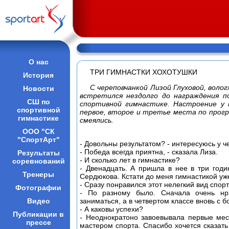
О нас
ТРИ ГИМНАСТКИ ХОХОТУШКИ
История
С череповчанкой Лизой Глуховой, воло
Новости
встретился нездолго до награждения п
СШ по
спортивной гимнастике. Настроение у 
спортивной
первое, второе и третье места по прог
гимнастике
смеялись.
ООО "СК
"СпортАрт"
- Довольны результатом? - интересуюсь у ч
- Победа всегда приятна, - сказала Лиза.
Результаты
- И сколько лет в гимнастике?
соревнований
- Двенадцать. А пришла в нее в три го
Тренеры
Сердюкова. Кстати до меня гимнастикой уж
- Сразу понравился этот нелегкий вид спор
Фотографии
- По разному было. Сначала очень нра
Видео
заниматься, а в четвертом классе вновь с 
- А каковы успехи?
Публикации в
- Неоднократоно завоевывала первые мес
прессе
мастером спорта. Спасибо хочется сказат