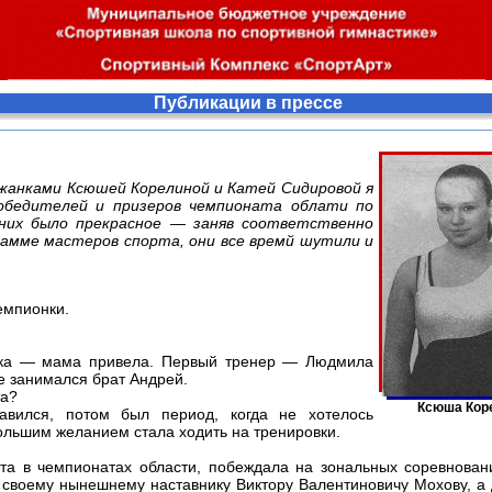
Публикации в прессе
гжанками Ксюшей Корелиной и Катей Сидировой я
обедителей и призеров чемпионата облати по
них было прекрасное — заняв соответственно
рамме мастеров спорта, они все времй шутили и
емпионки.
дика — мама привела. Первый тренер — Людмила
е занимался брат Андрей.
та?
Ксюша Коре
вился, потом был период, когда не хотелось
большим желанием стала ходить на тренировки.
та в чемпионатах области, побеждала на зональных соревнован
ь своему нынешнему наставнику Виктору Валентиновичу Мохову, а