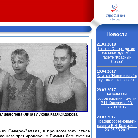
Новости
21.03.2018
Cтатья "Спорт детей,
сильных духом" в
газете "Красный
Север"
10.04.2017
Cтатья "Наши итоги" в
журнале "Наш спорт"
28.03.2017
Результаты
соревнований памяти
В.Н. Кошурина 23-
25.03.2017
лина(слева),Лиза Глухова,Катя Сидорова
20.03.2017
График соревнований
памяти В.Н. Кошурина
23-25.03.2017
иях Северо-Запада, в прошлом году стала
 до него тренировлась у Риммы Леонтьевны