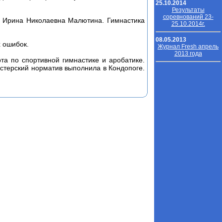
25.10.2014
Результаты
соревнований 23-
ня Ирина Николаевна Малютина. Гимнастика
25.10.2014г.
08.05.2013
х ошибок.
Журнал Fresh апрель
2013 года
та по спортивной гимнастике и аробатике.
стерский норматив выполнила в Кондопоге.