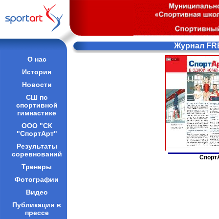
Журнал FRE
О нас
История
Новости
СШ по
спортивной
гимнастике
ООО "СК
"СпортАрт"
Результаты
соревнований
СпортА
Тренеры
Фотографии
Видео
Публикации в
прессе