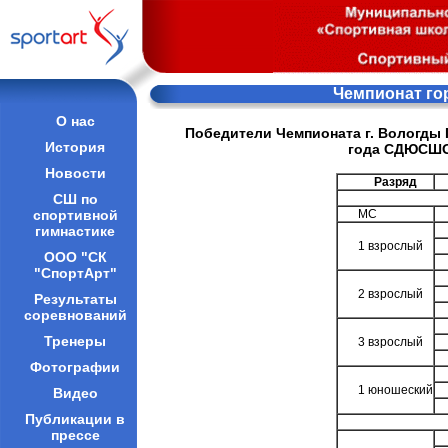
Чемпионат гор
О нас
Победители Чемпионата г. Вологды 
История
года СДЮСШО
Новости
Разряд
СШ по
спортивной
МС
гимнастике
1 взрослый
ООО "СК
"СпортАрт"
2 взрослый
Результаты
соревнований
Тренеры
3 взрослый
Фотографии
1 юношеский
Видео
Публикации в
прессе