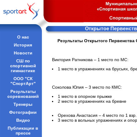
Открытое Первенство
О нас
Результаты Открытого Первенства 
История
Новости
Виктория Ратникова – 1 место по МС:
СШ по
спортивной
1 место в упражнениях на брусьях, бр
гимнастике
ООО "СК
"СпортАрт"
Соколова Юлия – 3 место по КМС:
Результаты
соревнований
1 место в опорном прыжке
2 место в упражнениях на бревне
Тренеры
Фотографии
Орехова Анастасия – 4 место по 1 взр.
Видео
3 место в вольных упражнениях и опо
Публикации в
прессе