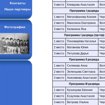
Контакты
3 место
Клевцова Анастасия
Вол
Наши партнеры
Программа I разряда
1 место
Митрофанова Ксения
Чер
2 место
Манохина Екатерина
Вол
Фотографии
3 место
Калинина Яна
Чер
Программа I разряда (пр+пр)
1 место
Пономарёва Наталья
Чер
2 место
Матвеева Юлия
Чер
3 место
Петухова Дарья
Чер
Программа II разряда
1 место
Селякова Анна
Вол
2 место
Зеленцова Светлана
Вол
3 место
Анисимова Анастасия
Вол
Программа III разряда
1 место
Кузнецова Евгения
Чер
2 место
Есаулова Анастасия
Чер
3 место
Ветрова Ульяна
Чер