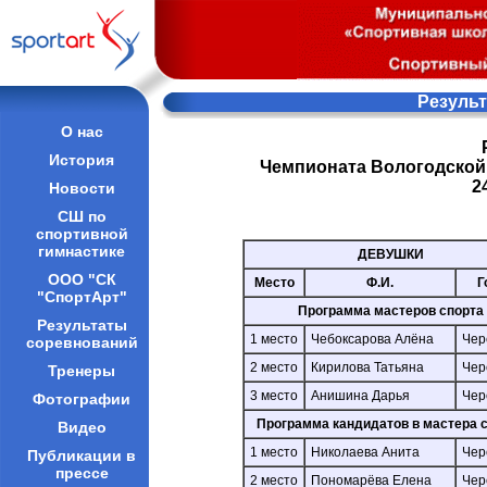
Резуль
О нас
История
Чемпионата Вологодской 
2
Новости
СШ по
спортивной
гимнастике
ДЕВУШКИ
ООО "СК
Место
Ф.И.
Г
"СпортАрт"
Программа мастеров спорта
Результаты
1 место
Чебоксарова Алёна
Чер
соревнований
2 место
Кирилова Татьяна
Чер
Тренеры
3 место
Анишина Дарья
Чер
Фотографии
Программа кандидатов в мастера 
Видео
1 место
Николаева Анита
Чер
Публикации в
прессе
2 место
Пономарёва Елена
Чер