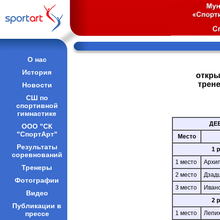
О нас
История
откры
трене
Новости
СШ по
спортивной
гимнастике
ДЕ
ООО "СК
"СпортАрт"
Место
Результаты
1 
соревнований
1 место
Архи
Тренеры
2 место
Дзад
Фотографии
3 место
Иван
Видео
2 
Публикации в
прессе
1 место
Лепи