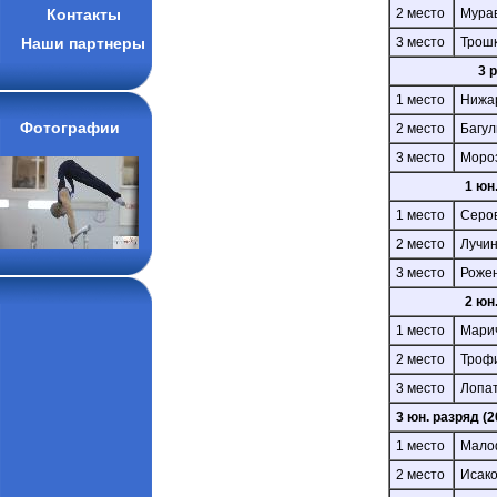
Контакты
2 место
Мура
Наши партнеры
3 место
Трош
3 
1 место
Нижа
Фотографии
2 место
Багу
3 место
Моро
1 юн
1 место
Серо
2 место
Лучин
3 место
Рожен
2 юн
1 место
Мари
2 место
Троф
3 место
Лопа
3 юн. разряд (
1 место
Мало
2 место
Исак