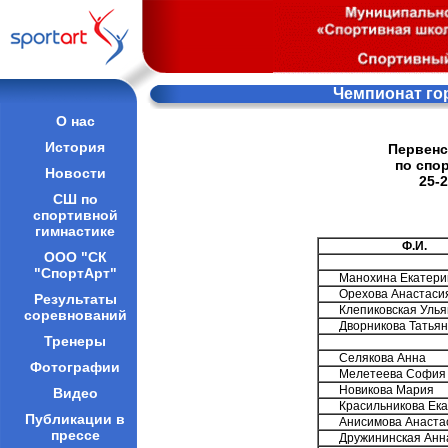
Чемпионат гор
О нас
История
Первенс
по спо
Новости
25-2
СШ по
спортивной
гимнастике
Ф.И.
ООО "СК
"СпортАрт"
Манохина Екатери
Орехова Анастаси
Результаты
Клепиковская Уль
соревнований
Дворникова Татья
Тренеры
Селякова Анна
Фотографии
Мелетеева София
Новикова Мария
Видео
Красильникова Ек
Публикации в
Анисимова Анаста
прессе
Дружининская Анн