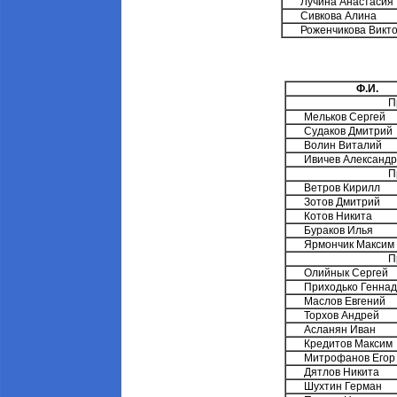
Лучина Анастасия
Сивкова Алина
Роженчикова Викт
Ф.И.
П
Мельков Сергей
Судаков Дмитрий
Волин Виталий
Ивичев Александр
П
Ветров Кирилл
Зотов Дмитрий
Котов Никита
Бураков Илья
Ярмончик Максим
П
Олийнык Сергей
Приходько Генна
Маслов Евгений
Торхов Андрей
Асланян Иван
Кредитов Максим
Митрофанов Егор
Дятлов Никита
Шухтин Герман