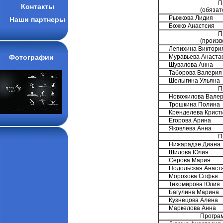
П
Контакты
(обязат
Рыжкова Лидия
Наши партнеры
Божко Анастсия
П
(произв
Лепихина Виктори
Фотографии
Муравьева Анаста
Шувалова Анна
Таборова Валерия
Шелыгина Ульяна
П
Новожилова Вале
Трошкина Полина
Кренделева Крист
Егорова Арина
Яковлева Анна
П
Нижарадзе Диана
Шилова Юлия
Серова Мария
Подольская Анаст
Морозова Софья
Тихомирова Юлия
Багулина Марина
Кузнецова Алена
Маркелова Анна
Програм