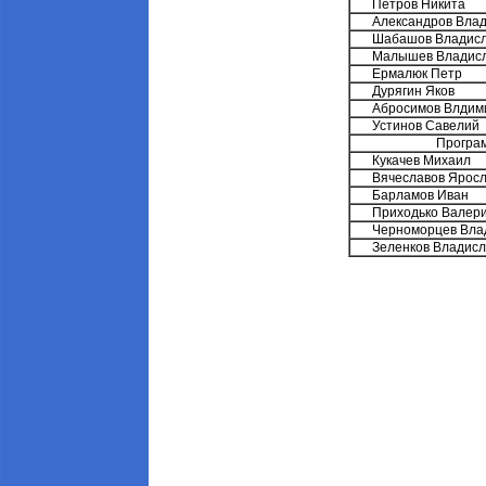
Петров Никита
Александров Вла
Шабашов Владис
Малышев Владис
Ермалюк Петр
Дурягин Яков
Абросимов Влдим
Устинов Савелий
Програм
Кукачев Михаил
Вячеславов Ярос
Барламов Иван
Приходько Валер
Черноморцев Вла
Зеленков Владисл