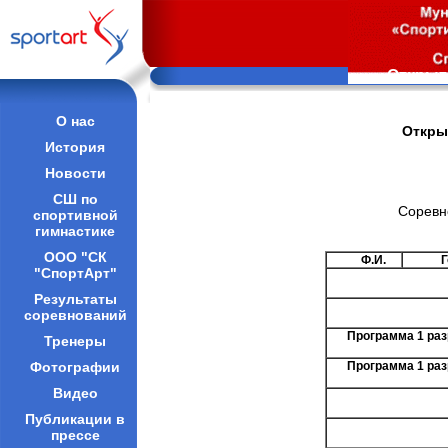
Открыт
О нас
Откры
История
Новости
СШ по
Соревно
спортивной
гимнастике
ООО "СК
Ф.И.
Г
"СпортАрт"
Результаты
соревнований
Программа 1 раз
Тренеры
Фотографии
Программа 1 раз
Видео
Публикации в
прессе